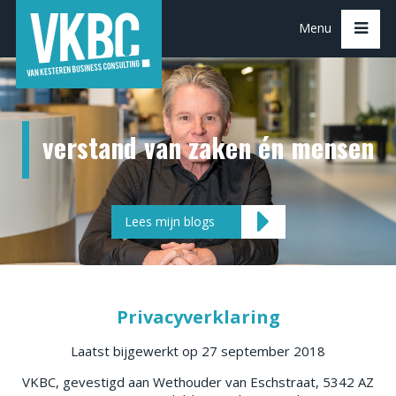
Menu
verstand van zaken én mensen
Home
Over ons
Diensten
Lees mijn blogs
Blogs
Contact
Privacyverklaring
Laatst bijgewerkt op 27 september 2018
VKBC, gevestigd aan Wethouder van Eschstraat, 5342 AZ