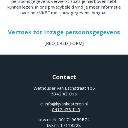
persoonsgegevens verwerkt zoals je hierboven hebt
kunnen lezen. In ons privacybeleid vind je meer informatie
over hoe VKBC met jouw gegevens omgaat.
Verzoek tot inzage persoonsgegevens
[REQ_CRED_FORM]
Contact
Wethouder van Eschstraat 105
5342 AZ Oss
e.
info@kjvankesteren.nl
t.
0412 473 115
btw.nr: NL001719659B74
kvk.nr. 17119228