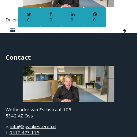
Delen
0
0
0
0
Contact
Wethouder van Eschstraat 105
5342 AZ Oss
e.
info@kjvankesteren.nl
t.
0412 473 115