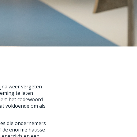
bijna weer vergeten
eming te laten
men’ het codewoord
dat voldoende om als
ties die ondernemers
of de enorme hausse
 enerzijds en een