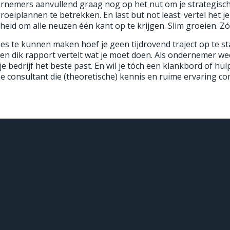
dernemers aanvullend graag nog op het nut om je strategische
groeiplannen te betrekken. En last but not least: vertel het 
nheid om alle neuzen één kant op te krijgen. Slim groeien. Zó 
es te kunnen maken hoef je geen tijdrovend traject op te s
en dik rapport vertelt wat je moet doen. Als ondernemer wee
e bedrijf het beste past. En wil je tóch een klankbord of hulp
 consultant die (theoretische) kennis en ruime ervaring c