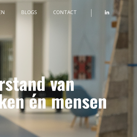
EN
BLOGS
CONTACT
rstand van
ken én mensen