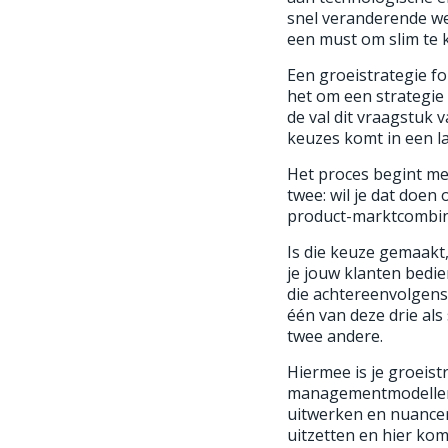
snel veranderende we
een must om slim te 
Een groeistrategie f
het om een strategie 
de val dit vraagstuk 
keuzes komt in een la
Het proces begint me
twee: wil je dat doen
product-marktcombina
Is die keuze gemaakt,
je jouw klanten bedi
die achtereenvolgens 
één van deze drie als
twee andere.
Hiermee is je groeistr
managementmodellen en
uitwerken en nuancere
uitzetten en hier ko