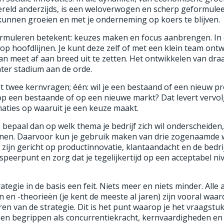
reld anderzijds, is een weloverwogen en scherp geformulee
kunnen groeien en met je onderneming op koers te blijven.
ormuleren betekent: keuzes maken en focus aanbrengen. In e
op hoofdlijnen. Je kunt deze zelf of met een klein team ontw
van meet af aan breed uit te zetten. Het ontwikkelen van d
ter stadium aan de orde.
t twee kernvragen; één: wil je een bestaand of een nieuw p
 op een bestaande of op een nieuwe markt? Dat levert vervol
ties op waaruit je een keuze maakt.
 bepaal dan op welk thema je bedrijf zich wil onderscheiden
enen. Daarvoor kun je gebruik maken van drie zogenaamde 
zijn gericht op productinnovatie, klantaandacht en de bedri
 speerpunt en zorg dat je tegelijkertijd op een acceptabel ni
ategie in de basis een feit. Niets meer en niets minder. Alle
 -theorieën (je kent de meeste al jaren) zijn vooral waard
n van de strategie. Dit is het punt waarop je het vraagstu
men begrippen als concurrentiekracht, kernvaardigheden en