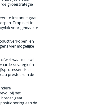
rde groeistrategie
erste instantie gaat
erpen. Trap niet in
raagvlak voor gemaakte
roduct verkopen, en
gens vier mogelijke
, ofwel: waarmee wil
waarde-strategieën
jfsprocessen. Kies
veau presteert in de
 andere
evol bij het
k breder gaat
 positionering aan de