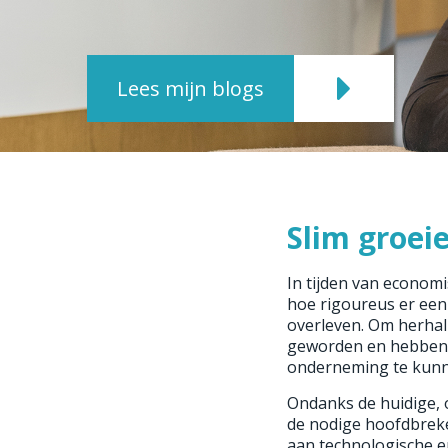
Lees mijn blogs
Slim groeie
In tijden van economi
hoe rigoureus er ee
overleven. Om herha
geworden en hebben be
onderneming te kunne
Ondanks de huidige, 
de nodige hoofdbreke
aan technologische en