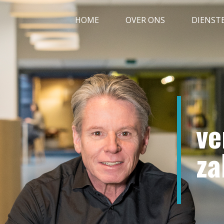
HOME
OVER ONS
DIENST
ve
za