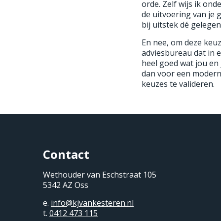
orde. Zelf wijs ik on
de uitvoering van je 
bij uitstek dé gelege
En nee, om deze keuz
adviesbureau dat in e
heel goed wat jou en j
dan voor een moderne
keuzes te valideren.
Contact
Wethouder van Eschstraat 105
5342 AZ Oss
e.
info@kjvankesteren.nl
t.
0412 473 115