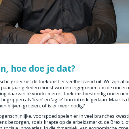
n, hoe doe je dat?
sche groei ziet de toekomst er veelbelovend uit. We zijn al 
n paar jaar geleden moest worden ingegrepen om de ondern
ling daarvan te voorkomen is ‘toekomstbestendig onderne
grippen als ‘lean’ en ‘agile’ hun intrede gedaan. Maar is 
n blijven groeien, of is er meer nodig?
ogenschijnlijke, voorspoed spelen er in veel branches kwes
ns bezorgen, zoals krapte op de arbeidsmarkt, de Brexit, 
 sociale innovaties. In die dynamiek, van economische groei